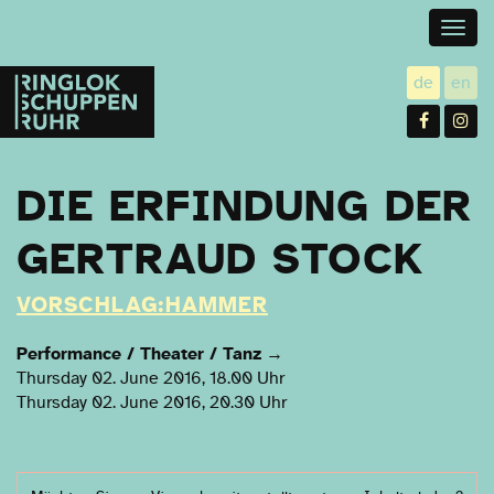
Togg
navig
Ringlokschuppen
de
en
utsch
gl
Ruhr
Facebo
In
DIE ERFINDUNG DER
GERTRAUD STOCK
VORSCHLAG:HAMMER
Performance / Theater / Tanz
→
Thursday 02. June 2016, 18.00 Uhr
Thursday 02. June 2016, 20.30 Uhr