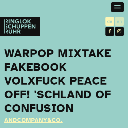
Togg
navig
Ringlokschuppen
de
en
utsch
gl
Ruhr
Facebo
In
WARPOP MIXTAKE
FAKEBOOK
VOLXFUCK PEACE
OFF! 'SCHLAND OF
CONFUSION
ANDCOMPANY&CO.