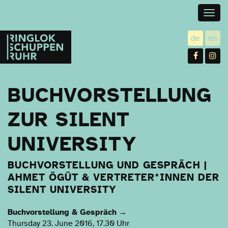
Togg
navig
Ringlokschuppen
de
en
utsch
gl
Ruhr
Facebo
In
BUCHVORSTELLUNG
ZUR SILENT
UNIVERSITY
BUCHVORSTELLUNG UND GESPRÄCH |
AHMET ÖGÜT & VERTRETER*INNEN DER
SILENT UNIVERSITY
Buchvorstellung & Gespräch
→
Thursday 23. June 2016, 17.30 Uhr