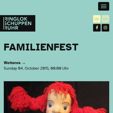
Togg
navig
Ringlokschuppen
de
en
utsch
gl
Ruhr
Facebo
In
FAMILIENFEST
Weiteres
→
Sunday 04. October 2015, 00.00 Uhr