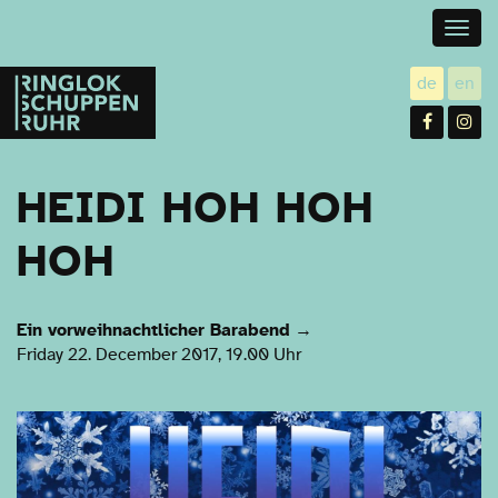
Togg
navig
Ringlokschuppen
de
en
utsch
gl
Ruhr
Facebo
In
HEIDI HOH HOH
HOH
Ein vorweihnachtlicher Barabend
→
Friday 22. December 2017, 19.00 Uhr