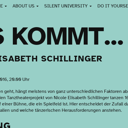
CE
ABOUT US
SILENT UNIVERSITY
DO IT YOURS
 KOMMT...
ISABETH SCHILLINGER
016, 20.00 Uhr
n geht, hängt meistens von ganz unterschiedlichen Faktoren a
en Tanztheaterprojekt von Nicole Elisabeth Schillinger tanzen
iner Bühne, die ein Spielfeld ist. Hier entscheidet der Zufall da
 fallen und welche tänzerischen Herausforderungen anstehen.
NG