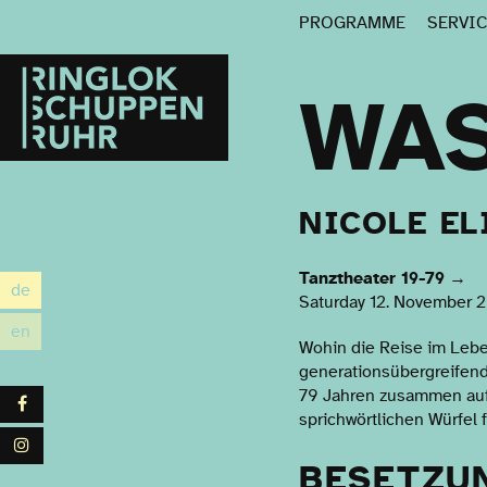
PROGRAMME
SERVI
Ringlokschuppen
Ruhr
WAS
NICOLE EL
Tanztheater 19-79
→
de
utsch
Saturday 12. November 2
en
glish
Wohin die Reise im Lebe
generationsübergreifend
79 Jahren zusammen auf e
Facebook
sprichwörtlichen Würfel
Instagram
BESETZU