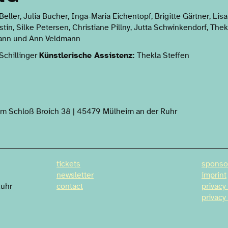
Beller, Julia Bucher, Inga-Maria Eichentopf, Brigitte Gärtner, Lis
stin, Silke Petersen, Christiane Pillny, Jutta Schwinkendorf, The
mann und Ann Veldmann
Schillinger
Künstlerische Assistenz:
Thekla Steffen
m Schloß Broich 38 | 45479 Mülheim an der Ruhr
tickets
sponso
newsletter
imprint
Ruhr
contact
privacy
privacy