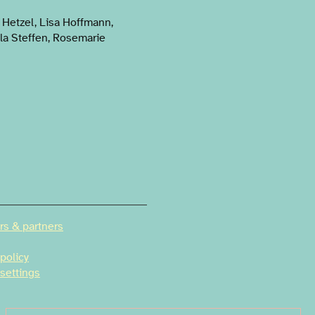
a Hetzel, Lisa Hoffmann,
kla Steffen, Rosemarie
rs & partners
 policy
 settings