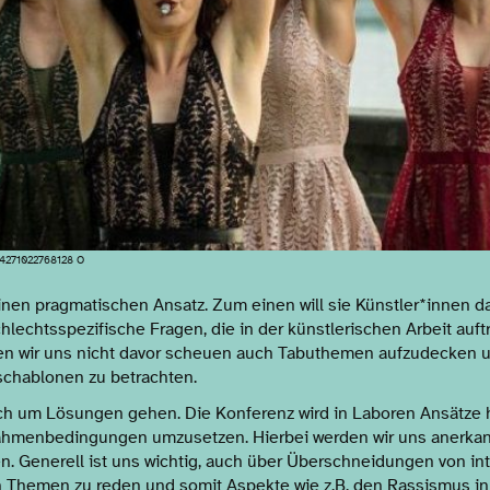
4271022768128 O
inen pragmatischen Ansatz. Zum einen will sie Künstler*innen d
echtsspezifische Fragen, die in der künstlerischen Arbeit auft
llen wir uns nicht davor scheuen auch Tabuthemen aufzudecken 
hablonen zu betrachten.
h um Lösungen gehen. Die Konferenz wird in Laboren Ansätze 
ahmenbedingungen umzusetzen. Hierbei werden wir uns anerka
. Generell ist uns wichtig, auch über Überschneidungen von int
n Themen zu reden und somit Aspekte wie z.B. den Rassismus i