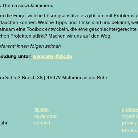
ls Thema auszuklammern.
um die Frage, welche Lösungsansätze es gibt, um mit Problemst
 auftauchen können. Welche Tipps und Tricks sind uns bekannt,
insam eine Toolbox entwickeln, die eine geschlechtergerechte
schen Projekten stärkt? Machen wir uns auf den Weg!
ferent*innen folgen zeitnah
eldung unter:
www.nrw-lfdk.de
m Schloß Broich 38 | 45479 Mülheim an der Ruhr
tickets
sponso
newsletter
imprint
Ruhr
contact
privacy
privacy