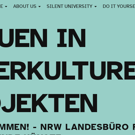
CE
ABOUT US
SILENT UNIVERSITY
DO IT YOURS
UEN IN
ERKULTUR
JEKTEN
MMEN! - NRW LANDESBÜRO 