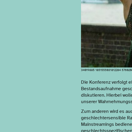
34019885 1851555031812284 576020
Die Konferenz verfolgt e
Bestandsaufnahme geschl
diskutieren. Hierbei wo
unserer Wahrnehmungssc
Zum anderen wird es auc
geschlechtersensible R
Mainstreamings bedienen
geschlechtsspezifische