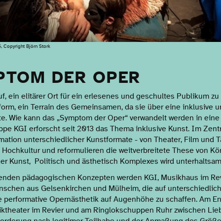
, Copyright Björn Stork
PTOM DER OPER
f, ein elitärer Ort für ein erlesenes und geschultes Publikum zu 
orm, ein Terrain des Gemeinsamen, da sie über eine inklusive un
kte. Wie kann das „Symptom der Oper“ verwandelt werden in eine P
pe KGI erforscht seit 2013 das Thema inklusive Kunst. Im Zentr
ation unterschiedlicher Kunstformate - von Theater, Film und T
 Hochkultur und reformulieren die weitverbreitete These von Kö
der Kunst, Politisch und ästhetisch Komplexes wird unterhalt
enden pädagogischen Konzepten werden KGI, Musikhaus im Re
schen aus Gelsenkirchen und Mülheim, die auf unterschiedlic
ne performative Opernästhetik auf Augenhöhe zu schaffen. Am E
ktheater im Revier und am Ringlokschuppen Ruhr zwischen Lieb