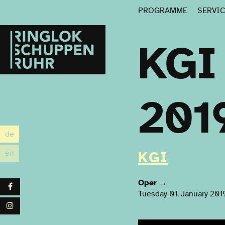
PROGRAMME
SERVI
Ringlokschuppen
Ruhr
KGI
201
de
utsch
en
KGI
glish
Oper
→
Facebook
Tuesday 01. January 201
Instagram