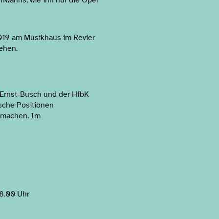
wahns, wie ihn nur die Oper
2019 am Musikhaus im Revier
ehen.
 Ernst-Busch und der HfbK
ische Positionen
u machen. Im
18.00 Uhr