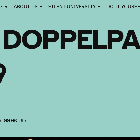
CE
ABOUT US
SILENT UNIVERSITY
DO IT YOURS
 DOPPELP
9
9, 00.00 Uhr