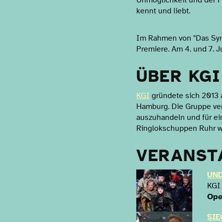
Unmöglichkeit und der F
kennt und liebt.
Im Rahmen von "Das Symp
Premiere. Am 4. und 7. Ju
ÜBER KGI
KGI
gründete sich 2013 
Hamburg. Die Gruppe ver
auszuhandeln und für ei
Ringlokschuppen Ruhr wa
VERANST
UND
KGI
Ope
SIE