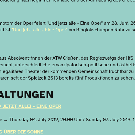
orderung nach legitimer Teilhabe und der Anmaßung des Größen
tom der Oper feiert "Und jetzt alle - Eine Oper" am 28. Juni. 
li ist
"Und jetzt alle - Eine Oper"
am Ringlokschuppen Ruhr zu s
aus Absolvent*innen der ATW Gießen, des Regiezweigs der HfS
sucht, unterschiedliche emanzipatorisch-politische und ästhet
n egalitäres Theater der kommenden Gemeinschaft fruchtbar z
ren seit der Spielzeit 2013 bereits fünf Produktionen zu sehen.
ALTUNGEN
 JETZT ALLE! - EINE OPER
r
→ Thursday 04. July 2019, 20.00 Uhr / Sunday 07. July 2019, 
G ÜBER DIE SONNE