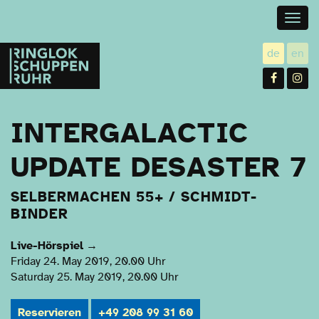
Togg
navig
Ringlokschuppen
de
en
utsch
gl
Ruhr
Facebo
In
INTERGALACTIC
UPDATE DESASTER 7
SELBERMACHEN 55+ / SCHMIDT-
BINDER
Live-Hörspiel
→
Friday 24. May 2019, 20.00 Uhr
Saturday 25. May 2019, 20.00 Uhr
Reservieren
+49 208 99 31 60