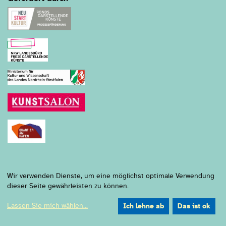
Wir verwenden Dienste, um eine möglichst optimale Verwendung
dieser Seite gewährleisten zu können.
Ringlokschuppen Ruhr
Am Schloß Broich 38
Lassen Sie mich wählen
...
Ich lehne ab
Das ist ok
45479 Mülheim an der Ruhr
approach