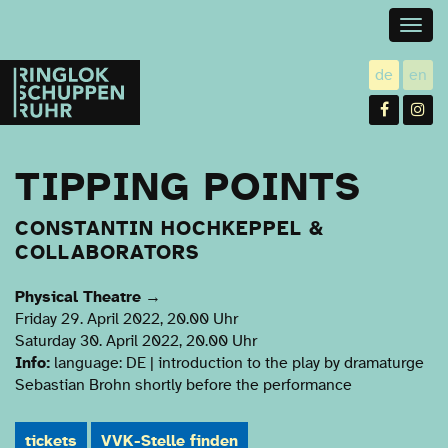
Togg
navig
Ringlokschuppen
de
en
utsch
gl
Ruhr
Facebo
In
TIPPING POINTS
CONSTANTIN HOCHKEPPEL &
COLLABORATORS
Physical Theatre
→
Friday 29. April 2022, 20.00 Uhr
Saturday 30. April 2022, 20.00 Uhr
Info:
language: DE | introduction to the play by dramaturge
Sebastian Brohn shortly before the performance
tickets
VVK-Stelle finden