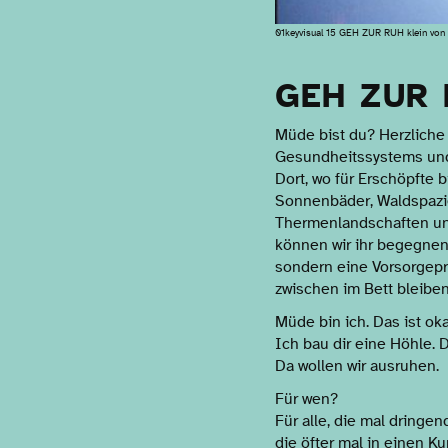
01keyvisual 15 GEH ZUR RUH klein von 
GEH ZUR
Müde bist du? Herzliche
Gesundheitssystems und
Dort, wo für Erschöpfte 
Sonnenbäder, Waldspazie
Thermenlandschaften und 
können wir ihr begegnen
sondern eine Vorsorgepr
zwischen im Bett bleibe
Müde bin ich. Das ist oka
Ich bau dir eine Höhle. D
Da wollen wir ausruhen.
Für wen?
Für alle, die mal dringe
die öfter mal in einen Ku