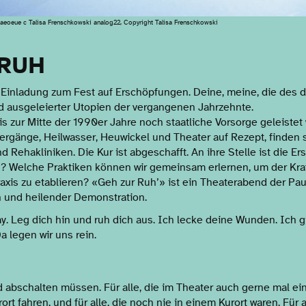
aeoeue c Talisa Frenschkowski analog22, Copyright Talisa Frenschkowski
 RUH
 Einladung zum Fest auf Erschöpfungen. Deine, meine, die des 
 ausgeleierter Utopien der vergangenen Jahrzehnte.
bis zur Mitte der 1990er Jahre noch staatliche Vorsorge geleiste
rgänge, Heilwasser, Heuwickel und Theater auf Rezept, finden 
Rehakliniken. Die Kur ist abgeschafft. An ihre Stelle ist die E
? Welche Praktiken können wir gemeinsam erlernen, um der Kraft
axis zu etablieren? «Geh zur Ruh’» ist ein Theaterabend der Pau
n und heilender Demonstration.
y. Leg dich hin und ruh dich aus. Ich lecke deine Wunden. Ich gip
a legen wir uns rein.
nd abschalten müssen. Für alle, die im Theater auch gerne mal ei
rort fahren, und für alle, die noch nie in einem Kurort waren. Für 