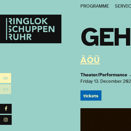
PROGRAMME
SERVI
Ringlokschuppen
Ruhr
GEH
ÄÖÜ
Theater/Performance
de
utsch
Friday 13. December 202
en
glish
tickets
Facebook
Instagram