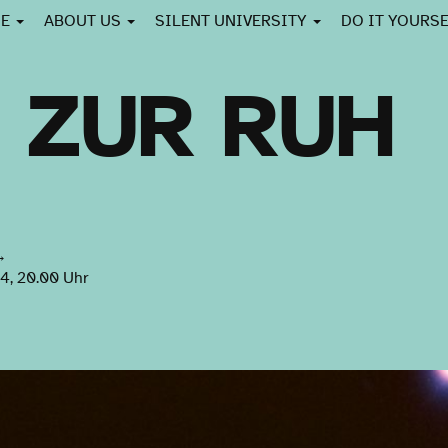
CE
ABOUT US
SILENT UNIVERSITY
DO IT YOURS
 ZUR RUH
→
4, 20.00 Uhr