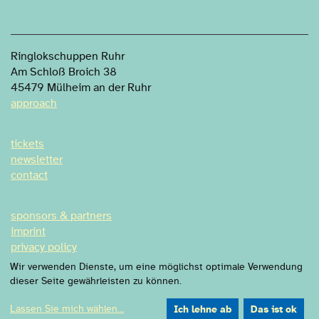
Ringlokschuppen Ruhr
Am Schloß Broich 38
45479 Mülheim an der Ruhr
approach
tickets
newsletter
contact
sponsors & partners
imprint
privacy policy
privacy settings
Wir verwenden Dienste, um eine möglichst optimale Verwendung
dieser Seite gewährleisten zu können.
Lassen Sie mich wählen
...
Ich lehne ab
Das ist ok