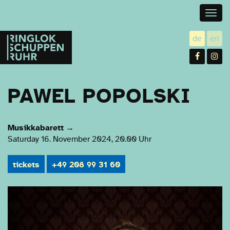
Togg
navig
Ringlokschuppen
de
en
utsch
gl
Ruhr
Facebo
In
PAWEL POPOLSKI
Musikkabarett
→
Saturday 16. November 2024, 20.00 Uhr
tickets
+49 208 99 31 60