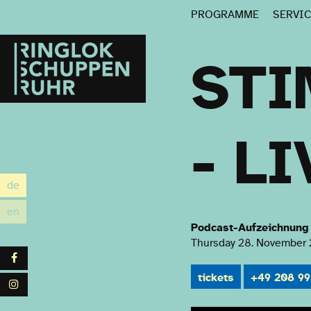
PROGRAMME
SERVI
Ringlokschuppen
Ruhr
STI
- L
de
utsch
en
glish
Podcast-Aufzeichnung
Thursday 28. November 
Facebook
tickets
+49 208 99
Instagram