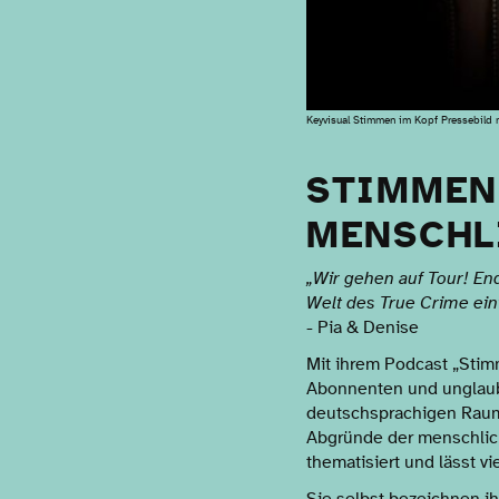
Keyvisual Stimmen im Kopf Pressebild 
STIMMEN
MENSCHL
„Wir gehen auf Tour! En
Welt des True Crime ein
- Pia & Denise
Mit ihrem Podcast „Stim
Abonnenten und unglaubl
deutschsprachigen Raum.
Abgründe der menschlic
thematisiert und lässt v
Sie selbst bezeichnen i