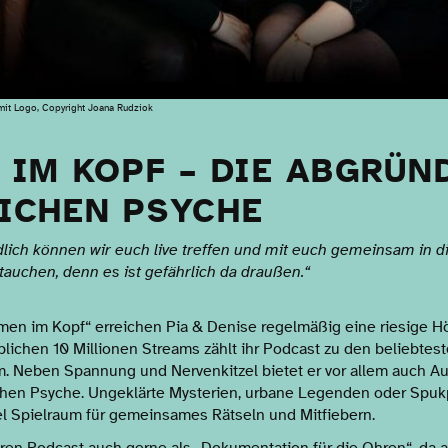
mit Logo, Copyright Joana Rudziok
 IM KOPF – DIE ABGRÜN
ICHEN PSYCHE
dlich können wir euch live treffen und mit euch gemeinsam in d
tauchen, denn es ist gefährlich da draußen.“
men im Kopf“ erreichen Pia & Denise regelmäßig eine riesige Hö
ichen 10 Millionen Streams zählt ihr Podcast zu den beliebtes
 Neben Spannung und Nervenkitzel bietet er vor allem auch Au
hen Psyche. Ungeklärte Mysterien, urbane Legenden oder Spukp
iel Spielraum für gemeinsames Rätseln und Mitfiebern.
hren Podcast auch gerne als „Dokumentation für die Ohren“, da 