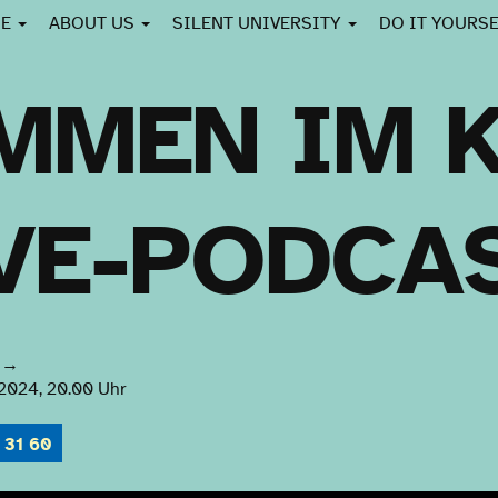
CE
ABOUT US
SILENT UNIVERSITY
DO IT YOURS
MMEN IM 
IVE-PODCA
→
2024, 20.00 Uhr
 31 60