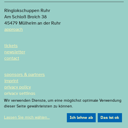
Ringlokschuppen Ruhr
Am Schloß Broich 38
45479 Mülheim an der Ruhr
approach
tickets
newsletter
contact
sponsors & partners
imprint
privacy policy
privacy settings
Wir verwenden Dienste, um eine möglichst optimale Verwendung
dieser Seite gewährleisten zu können.
Lassen Sie mich wählen
...
Ich lehne ab
Das ist ok