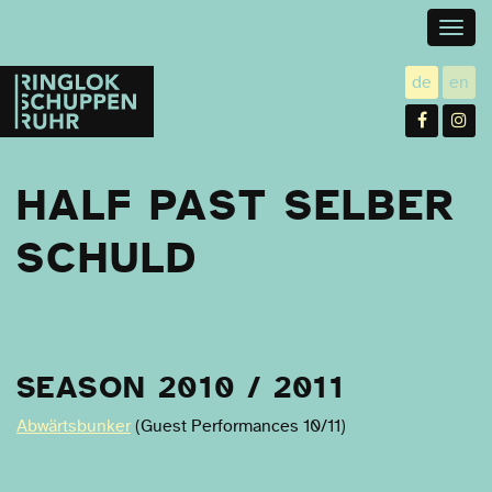
Togg
navig
Ringlokschuppen
de
en
utsch
gl
Ruhr
Facebo
In
HALF PAST SELBER
SCHULD
PRODUKTIONEN
SEASON 2010 / 2011
Abwärtsbunker
(Guest Performances 10/11)