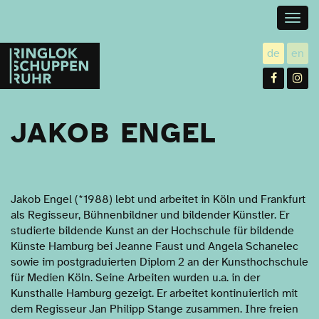
Togg
navig
Ringlokschuppen
de
en
utsch
gl
Ruhr
Facebo
In
JAKOB ENGEL
Jakob Engel (*1988) lebt und arbeitet in Köln und Frankfurt
als Regisseur, Bühnenbildner und bildender Künstler. Er
studierte bildende Kunst an der Hochschule für bildende
Künste Hamburg bei Jeanne Faust und Angela Schanelec
sowie im postgraduierten Diplom 2 an der Kunsthochschule
für Medien Köln. Seine Arbeiten wurden u.a. in der
Kunsthalle Hamburg gezeigt. Er arbeitet kontinuierlich mit
dem Regisseur Jan Philipp Stange zusammen. Ihre freien