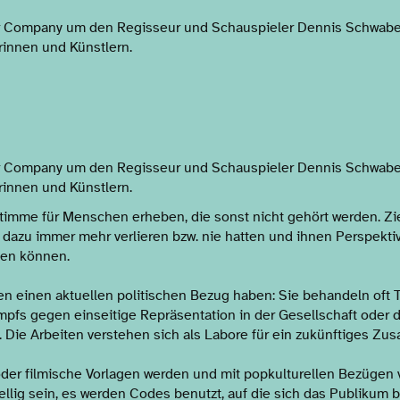
er Company um den Regisseur und Schauspieler Dennis Schwab
rinnen und Künstlern.
IONEN
er Company um den Regisseur und Schauspieler Dennis Schwab
rinnen und Künstlern.
imme für Menschen erheben, die sonst nicht gehört werden. Ziel
dazu immer mehr verlieren bzw. nie hatten und ihnen Perspektiv
gen können.
en einen aktuellen politischen Bezug haben: Sie behandeln oft
mpfs gegen einseitige Repräsentation in der Gesellschaft oder
g. Die Arbeiten verstehen sich als Labore für ein zukünftiges Z
 oder filmische Vorlagen werden und mit popkulturellen Bezügen 
lig sein, es werden Codes benutzt, auf die sich das Publikum be