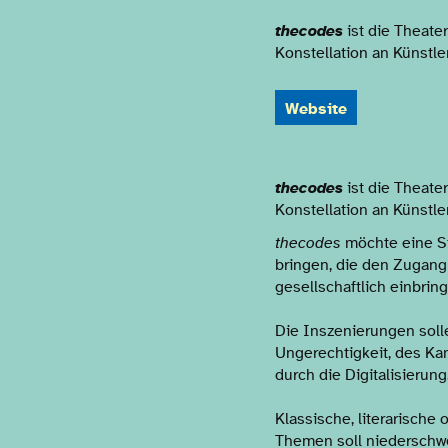
thecodes
ist die Theat
Konstellation an Künstle
Website
PRODUKT
thecodes
ist die Theat
Konstellation an Künstle
thecodes
möchte eine St
bringen, die den Zugang 
gesellschaftlich einbrin
Die Inszenierungen soll
Ungerechtigkeit, des Ka
durch die Digitalisierun
Klassische, literarische
Themen soll niederschwel