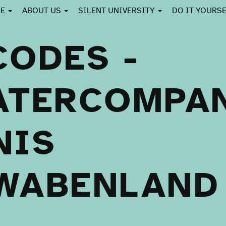
CE
ABOUT US
SILENT UNIVERSITY
DO IT YOURS
CODES -
ATERCOMPA
NIS
WABENLAND