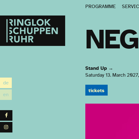
PROGRAMME
SERVI
Ringlokschuppen
Ruhr
NEG
Stand Up
→
Saturday 13. March 2027
de
utsch
tickets
en
glish
Facebook
Instagram