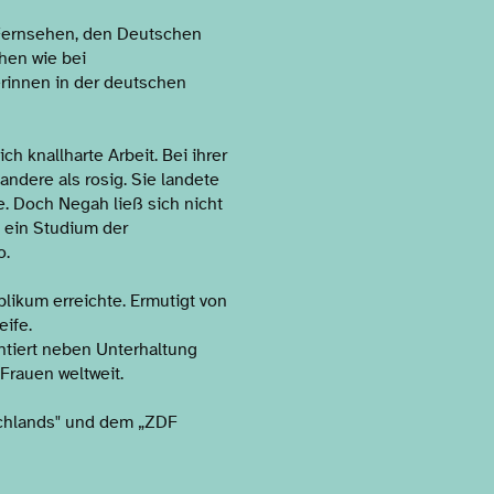
 Fernsehen, den Deutschen
hen wie bei
rinnen in der deutschen
h knallharte Arbeit. Bei ihrer
ndere als rosig. Sie landete
. Doch Negah ließ sich nicht
d ein Studium der
o.
blikum erreichte. Ermutigt von
eife.
tiert neben Unterhaltung
Frauen weltweit.
schlands" und dem „ZDF