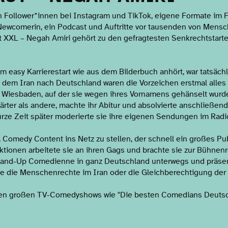
en Follower*innen bei Instagram und TikTok, eigene Formate im
ewcomerin, ein Podcast und Auftritte vor tausenden von Mensc
XXL – Negah Amiri gehört zu den gefragtesten Senkrechtstarte
 easy Karrierestart wie aus dem Bilderbuch anhört, war tatsächlic
 dem Iran nach Deutschland waren die Vorzeichen erstmal alles a
n Wiesbaden, auf der sie wegen ihres Vornamens gehänselt wurde
härter als andere, machte ihr Abitur und absolvierte anschließen
ze Zeit später moderierte sie ihre eigenen Sendungen im Radi
, Comedy Content ins Netz zu stellen, der schnell ein großes Pu
ktionen arbeitete sie an ihren Gags und brachte sie zur Bühnenr
Stand-Up Comedienne in ganz Deutschland unterwegs und präsen
 die Menschenrechte im Iran oder die Gleichberechtigung der 
 allen großen TV-Comedyshows wie "Die besten Comedians Deut