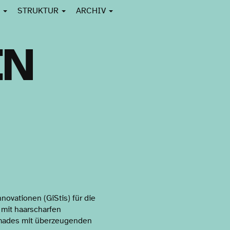
N
STRUKTUR
ARCHIV
EN
novationen (GiStis) für die
 mit haarscharfen
ymades mit überzeugenden