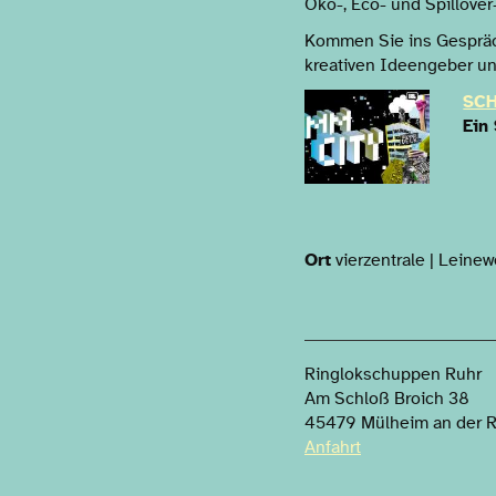
Öko-, Eco- und Spillover
Kommen Sie ins Gespräc
kreativen Ideengeber und
SC
Ein
Ort
vierzentrale | Leine
Ringlokschuppen Ruhr
Am Schloß Broich 38
45479 Mülheim an der 
Anfahrt