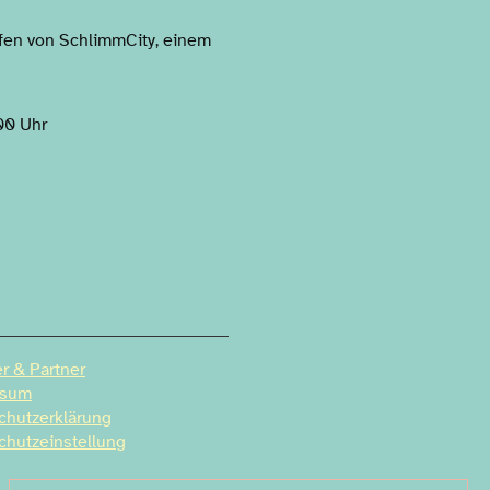
fen von SchlimmCity, einem
00 Uhr
r & Partner
ssum
chutzerklärung
chutzeinstellung