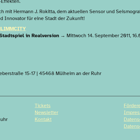
-Effekten.
h mit Hermann J. Rokitta, dem aktuellen Sensor und Seismogra
 Innovator für eine Stadt der Zukunft!
HLIMMCITY
 Stadtspiel in Realversion
→ Mittwoch 14. September 2011, 16.
weberstraße 15-17 | 45468 Mülheim an der Ruhr
Tickets
Fördere
Newsletter
Impre
Ruhr
Kontakt
Datens
Datens