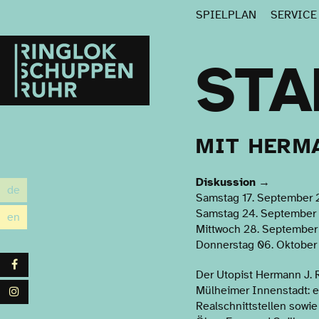
SPIELPLAN
SERVIC
Ringlokschuppen
Ruhr
STA
MIT HERM
Diskussion
→
de
utsch
Samstag 17. September 2
Samstag 24. September 2
en
glish
Mittwoch 28. September 
Donnerstag 06. Oktober 
Facebook
Der Utopist Hermann J. R
Mülheimer Innenstadt: ei
Instagram
Realschnittstellen sowi