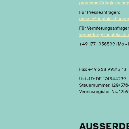
programm@ringlokschup
Für Presseanfragen:
presse@ringlokschuppe
Für Vermietungsanfragen
vermietung@ringloksch
+49 177 1956599 (Mo - F
Fax: +49 208 99316-13
Ust.-ID: DE 174644239
Steuernummer: 120/570
Vereinsregister-Nr.: 1259
AUSSERD