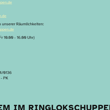
pen.de
n.de
 unserer Räumlichkeiten:
uppen.de
r 10.00 - 16.00 Uhr)
4/0136
 - PK
EM IM RINGLOKSCHUPPE