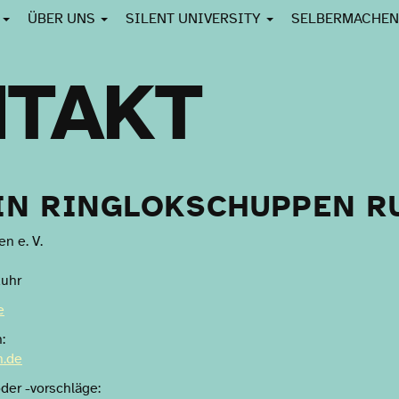
E
ÜBER UNS
SILENT UNIVERSITY
SELBERMACHE
TAKT
IN RINGLOKSCHUPPEN R
n e. V.
Ruhr
e
:
n.de
der -vorschläge: