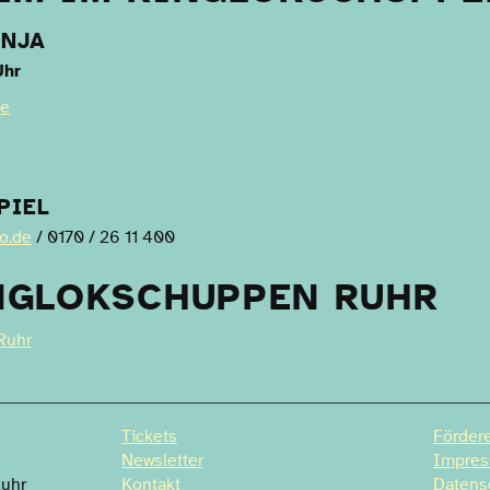
ONJA
Uhr
de
PIEL
o.de
/ 0170 / 26 11 400
NGLOKSCHUPPEN RUHR
Ruhr
Tickets
Fördere
Newsletter
Impre
Ruhr
Kontakt
Datens