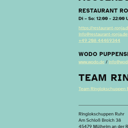
RESTAURANT R
Di – So: 12:00 - 22:00 
https://restaurant-ronja.
info@restaurant-ronja.de
+49 208 44469344
WODO PUPPENS
www.wodo.de
/
info@wod
TEAM RI
Team Ringlokschuppen 
Ringlokschuppen Ruhr
Am Schloß Broich 38
45479 Mülheim an der 