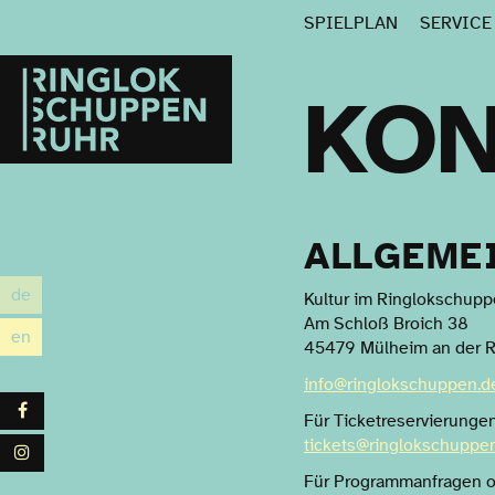
SPIELPLAN
SERVIC
Ringlokschuppen
Ruhr
KON
ALLGEME
de
Kultur im Ringlokschuppe
utsch
Am Schloß Broich 38
en
glish
45479 Mülheim an der 
info@ringlokschuppen.d
Facebook
Für Ticketreservierungen
tickets@ringlokschuppe
Instagram
Für Programmanfragen o