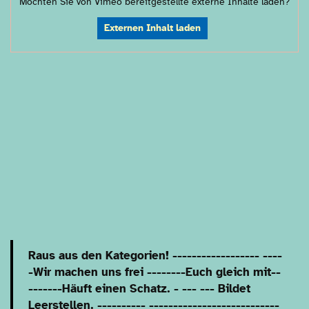
Möchten Sie von
Vimeo
bereitgestellte externe Inhalte laden?
Externen Inhalt laden
Raus aus den Kategorien! ------------------ ----
-Wir machen uns frei --------Euch gleich mit--
-------Häuft einen Schatz. - --- --- Bildet
Leerstellen. ---------- ---------------------------