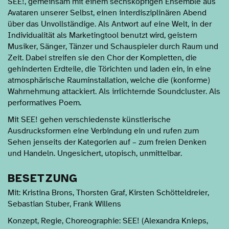
SEE!, gemeinsam mit einem sechsköpfigen Ensemble aus
Avataren unserer Selbst, einen interdisziplinären Abend
über das Unvollständige. Als Antwort auf eine Welt, in der
Individualität als Marketingtool benutzt wird, geistern
Musiker, Sänger, Tänzer und Schauspieler durch Raum und
Zeit. Dabei streifen sie den Chor der Kompletten, die
gehinderten Erdteile, die Törichten und laden ein, in eine
atmosphärische Rauminstallation, welche die (konforme)
Wahrnehmung attackiert. Als irrlichternde Soundcluster. Als
performatives Poem.
Mit SEE! gehen verschiedenste künstlerische
Ausdrucksformen eine Verbindung ein und rufen zum
Sehen jenseits der Kategorien auf – zum freien Denken
und Handeln. Ungesichert, utopisch, unmittelbar.
BESETZUNG
Mit: Kristina Brons, Thorsten Graf, Kirsten Schötteldreier,
Sebastian Stuber, Frank Willens
Konzept, Regie, Choreographie: SEE! (Alexandra Knieps,