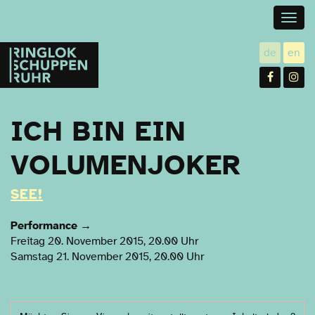
Togg
navig
Ringlokschuppen
de
en
utsch
gl
Ruhr
Facebo
In
ICH BIN EIN
VOLUMENJOKER
SEE!
Performance
→
Freitag 20. November 2015, 20.00 Uhr
Samstag 21. November 2015, 20.00 Uhr