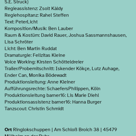
S.E. Struck)
Regieassistenz: Zsolt Kàldy
Regiehospitanz: Rahel Steffen
Text: PeterLicht
Komposition/Musik: Ben Lauber
Raum & Kostüm: David Rauer, Joshua Sassmannshausen,
Lisa Schröter
Licht: Ben Martin Ruddat
Dramaturgie: Felizitas Kleine
Voice Working: Kirsten Schötteldreier
Trailer/Probemitschnitt: Iskender Kökçe, Lutz Auhage,
Ender Can, Monika Bödewadt
Produktionsleitung: Anne Kleiner
Aufführungsrechte: SchaefersPhilippen, Köln
Produktionsleitung barner16: Lis Marie Diehl
Produktionsassistenz barner16: Hanna Burger
Tanzscout: Christin Schmidt
Ort
Ringlokschuppen | Am Schloß Broich 38 | 45479