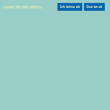
Lassen Sie mich wählen
...
Ich lehne ab
Das ist ok
Ringlokschuppen Ruhr
Am Schloß Broich 38
45479 Mülheim an der Ruhr
Anfahrt
Tickets
Newsletter
Kontakt
Förderer & Partner
Impressum
Datenschutzerklärung
Datenschutzeinstellung