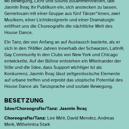
wo Bewegung, Licht und Sound zusammenfließen, lädt
Jasmin İhraç ihr Publikum ein, sich anstecken zu lassen.
Gemeinsam mit einer Gruppe aus fünf Tänzer*innen, zwei
Musikern, einer Lichtdesignerin und einer Dramaturgin
eröffnet uns die Choreografin die nächtliche Welt des
House Dance.
Ein Tanz, der von Anfang an auf Austausch basierte, als er
sich in den 1980er Jahren innerhalb der Schwarzen, Latin@,
Gay Community in den Clubs von New York und Chicago
entwickelte. Auf der Bühne entstehen ein Miteinander der
Stile und die Idee, dass Support wichtiger ist als
Konkurrenz. Jasmin İhraç lässt zeitgenössische Elemente
auf urbane treffen und erprobt das utopische Potential des
House Dance als Tanzsprache und soziale Bewegung.
BESETZUNG
Idee/Choreografie/Tanz: Jasmin İhraç
Choreografie/Tanz:
Lee Méir, David Mendez, Andreas
Merk, Wilhelmina Stark