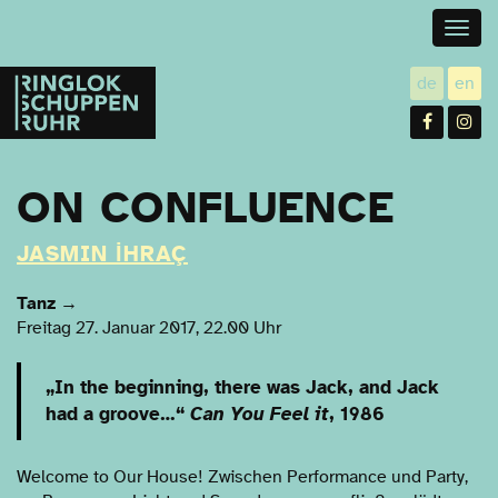
Togg
navig
Ringlokschuppen
de
en
utsch
gl
Ruhr
Facebo
In
ON CONFLUENCE
JASMIN İHRAÇ
Tanz
→
Freitag 27. Januar 2017, 22.00 Uhr
„In the beginning, there was Jack, and Jack
had a groove…“
Can You Feel it
, 1986
Welcome to Our House! Zwischen Performance und Party,