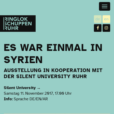
Togg
navig
Ringlokschuppen
de
en
utsch
gl
Ruhr
Facebo
In
ES WAR EINMAL IN
SYRIEN
AUSSTELLUNG IN KOOPERATION MIT
DER SILENT UNIVERSITY RUHR
Silent University
→
Samstag 11. November 2017, 17.00 Uhr
Info:
Sprache DE/EN/AR