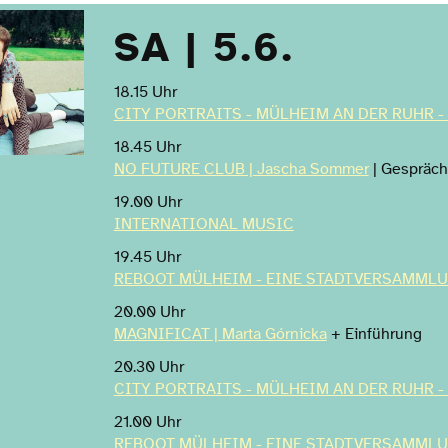
SA | 5.6.
18.15 Uhr
CITY PORTRAITS - MÜLHEIM AN DER RUHR -
18.45 Uhr
NO FUTURE CLUB | Jascha Sommer
| Gespräch
19.00 Uhr
INTERNATIONAL MUSIC
19.45 Uhr
REBOOT MÜLHEIM - EINE STADTVERSAMML
20.00 Uhr
MAGNIFICAT | Marta Górnicka
+ Einführung
20.30 Uhr
CITY PORTRAITS - MÜLHEIM AN DER RUHR -
21.00 Uhr
REBOOT MÜLHEIM - EINE STADTVERSAMML