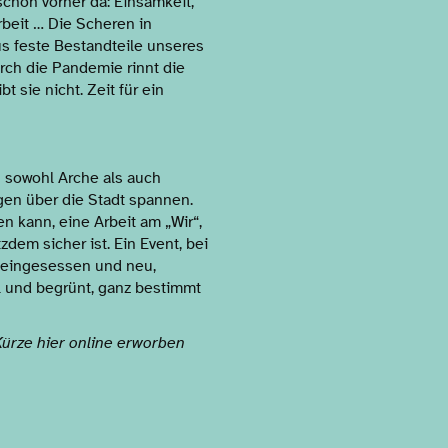
 schon vorher da: Einsamkeit,
rbeit … Die Scheren in
us feste Bestandteile unseres
rch die Pandemie rinnt die
t sie nicht. Zeit für ein
n sowohl Arche als auch
gen über die Stadt spannen.
 kann, eine Arbeit am „Wir“,
zdem sicher ist. Ein Event, bei
lteingesessen und neu,
ell und begrünt, ganz bestimmt
Kürze hier online erworben