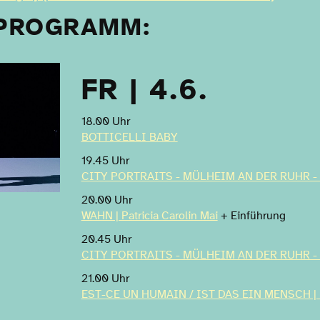
PROGRAMM:
FR | 4.6.
18.00 Uhr
BOTTICELLI BABY
19.45 Uhr
CITY PORTRAITS - MÜLHEIM AN DER RUHR -
20.00 Uhr
WAHN | Patricia Carolin Mai
+ Einführung
20.45 Uhr
CITY PORTRAITS - MÜLHEIM AN DER RUHR -
21.00 Uhr
EST-CE UN HUMAIN / IST DAS EIN MENSCH | ka