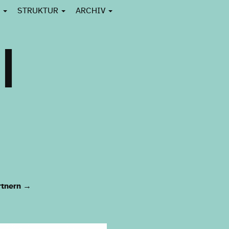
N
STRUKTUR
ARCHIV
|
rtnern
→