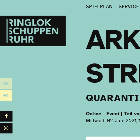
SPIELPLAN
SERVIC
Ringlokschuppen
Ruhr
ARK
ST
de
utsch
en
QUARANTI
glish
Online - Event | Teil 
Facebook
Mittwoch 02. Juni 2021, 
Instagram