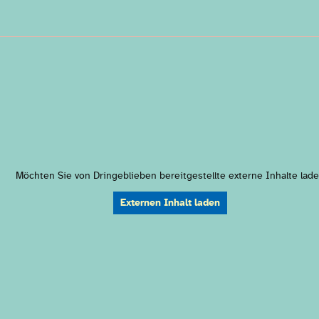
Möchten Sie von
Dringeblieben
bereitgestellte externe Inhalte lad
Externen Inhalt laden