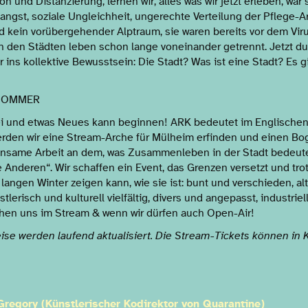
ion und Distanzierung, lernen wir, alles was wir jetzt erleben, war
ngst, soziale Ungleichheit, ungerechte Verteilung der Pflege-A
d kein vorübergehender Alptraum, sie waren bereits vor dem Vir
 den Städten leben schon lange voneinander getrennt. Jetzt du
ins kollektive Bewusstsein: Die Stadt? Was ist eine Stadt? Es gib
 SOMMER
rbei und etwas Neues kann beginnen! ARK bedeutet im Englische
werden wir eine Stream-Arche für Mülheim erfinden und einen Bo
insame Arbeit an dem, was Zusammenleben in der Stadt bedeuten
 Anderen“. Wir schaffen ein Event, das Grenzen versetzt und trot
angen Winter zeigen kann, wie sie ist: bunt und verschieden, a
tlerisch und kulturell vielfältig, divers und angepasst, industri
sehen uns im Stream & wenn wir dürfen auch Open-Air!
ise werden laufend aktualisiert. Die Stream-Tickets können in 
Gregory (Künstlerischer Kodirektor von Quarantine)