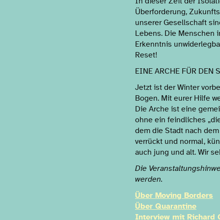
In dieser Zeit der Isolat
Überforderung, Zukunftsa
unserer Gesellschaft sin
Lebens. Die Menschen in
Erkenntnis unwiderlegbar 
Reset!
EINE ARCHE FÜR DEN
Jetzt ist der Winter vo
Bogen. Mit eurer Hilfe 
Die Arche ist eine geme
ohne ein feindliches „die
dem die Stadt nach dem l
verrückt und normal, küns
auch jung und alt. Wir 
Die Veranstaltungshinwe
werden.
Über Moving Borders
Über Quarantine
Interview mit Richard 