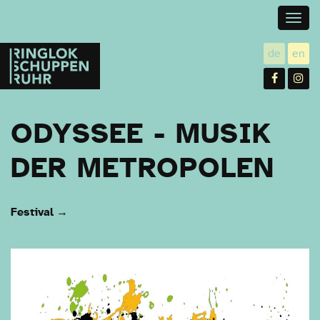
Togg
navig
Ringlokschuppen
de
en
utsch
gl
Ruhr
Facebo
In
ODYSSEE - MUSIK
DER METROPOLEN
Festival
→