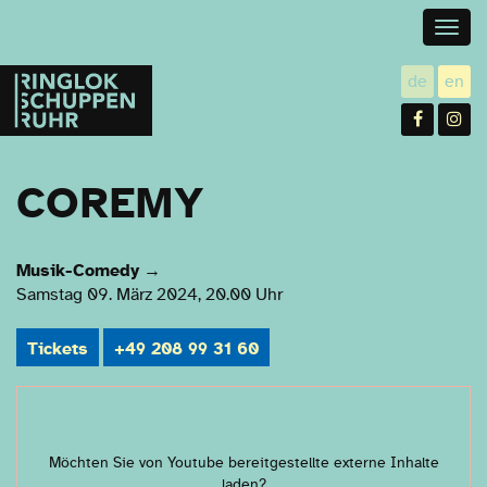
Togg
navig
Ringlokschuppen
de
en
utsch
gl
Ruhr
Facebo
In
COREMY
Musik-Comedy
→
Samstag 09. März 2024, 20.00 Uhr
Tickets
+49 208 99 31 60
Möchten Sie von
Youtube
bereitgestellte externe Inhalte
laden?