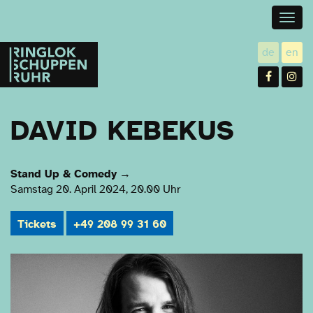
Togg
navig
Ringlokschuppen
de
en
utsch
gl
Ruhr
Facebo
In
DAVID KEBEKUS
Stand Up & Comedy
→
Samstag 20. April 2024, 20.00 Uhr
Tickets
+49 208 99 31 60