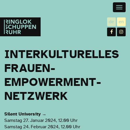
Togg
navig
Ringlokschuppen
de
en
utsch
gl
Ruhr
Facebo
In
INTERKULTURELLES
FRAUEN-
EMPOWERMENT-
NETZWERK
Silent University
→
Samstag 27. Januar 2024, 12.00 Uhr
Samstag 24. Februar 2024, 12.00 Uhr