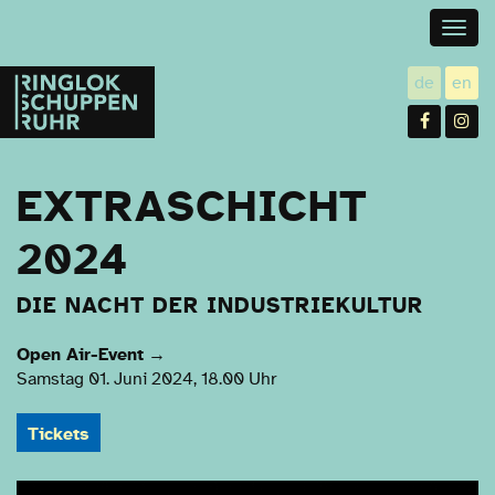
Togg
navig
Ringlokschuppen
de
en
utsch
gl
Ruhr
Facebo
In
EXTRASCHICHT
2024
DIE NACHT DER INDUSTRIEKULTUR
Open Air-Event
→
Samstag 01. Juni 2024, 18.00 Uhr
Tickets