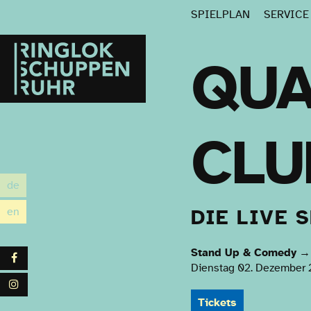
SPIELPLAN
SERVIC
Ringlokschuppen
Ruhr
QUA
CLU
de
utsch
en
DIE LIVE 
glish
Stand Up & Comedy
→
Facebook
Dienstag 02. Dezember 
Instagram
Tickets