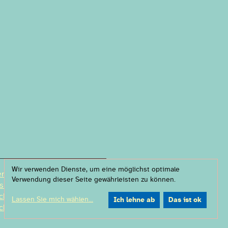
Wir verwenden Dienste, um eine möglichst optimale
r & Partner
Verwendung dieser Seite gewährleisten zu können.
ssum
chutzerklärung
Lassen Sie mich wählen
...
Ich lehne ab
Das ist ok
chutzeinstellung