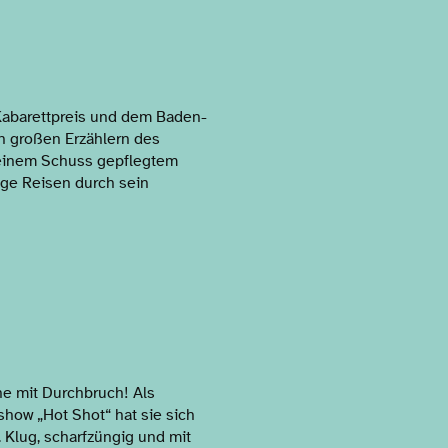
Kabarettpreis und dem Baden-
n großen Erzählern des
t einem Schuss gepflegtem
ige Reisen durch sein
ne mit Durchbruch! Als
how „Hot Shot“ hat sie sich
. Klug, scharfzüngig und mit