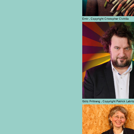
Emir , Copyright Cristopher Civitillo
Götz Frittrang , Copyright Patrick Labit