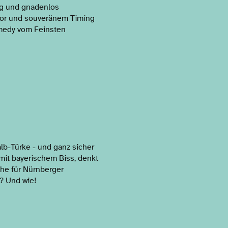
tig und gnadenlos
or und souveränem Timing
omedy vom Feinsten
lb-Türke - und ganz sicher
 mit bayerischem Biss, denkt
he für Nürnberger
? Und wie!