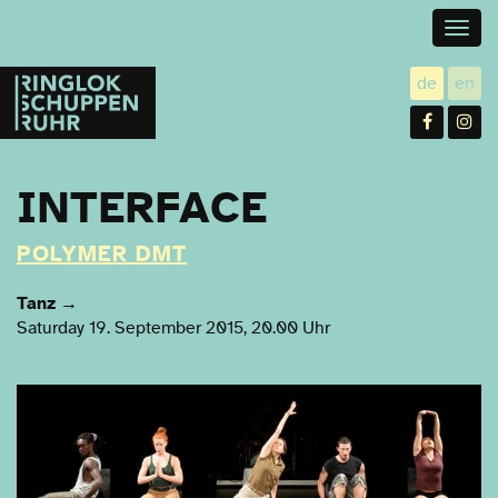
Togg
navig
Ringlokschuppen
de
en
utsch
gl
Ruhr
Facebo
In
INTERFACE
POLYMER DMT
Tanz
→
Saturday 19. September 2015, 20.00 Uhr