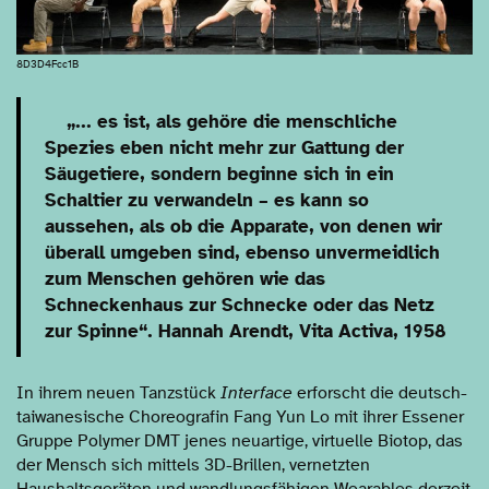
8D3D4Fcc1B
„... es ist, als gehöre die menschliche
Spezies eben nicht mehr zur Gattung der
Säugetiere, sondern beginne sich in ein
Schaltier zu verwandeln – es kann so
aussehen, als ob die Apparate, von denen wir
überall umgeben sind, ebenso unvermeidlich
zum Menschen gehören wie das
Schneckenhaus zur Schnecke oder das Netz
zur Spinne“. Hannah Arendt, Vita Activa, 1958
In ihrem neuen Tanzstück
Interface
erforscht die deutsch-
taiwanesische Choreografin Fang Yun Lo mit ihrer Essener
Gruppe Polymer DMT jenes neuartige, virtuelle Biotop, das
der Mensch sich mittels 3D-Brillen, vernetzten
Haushaltsgeräten und wandlungsfähigen Wearables derzeit