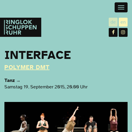
Togg
navig
Ringlokschuppen
de
en
utsch
gl
Ruhr
Facebo
In
INTERFACE
POLYMER DMT
Tanz
→
Samstag 19. September 2015, 20.00 Uhr