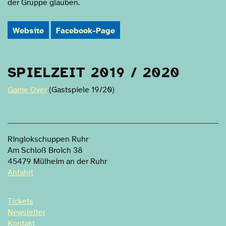
der Gruppe glauben.
Website
Facebook-Page
PRODUKTIONEN
SPIELZEIT 2019 / 2020
Game Over
(Gastspiele 19/20)
Ringlokschuppen Ruhr
Am Schloß Broich 38
45479 Mülheim an der Ruhr
Anfahrt
Tickets
Newsletter
Kontakt