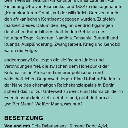
Berlin versammelt, um Afrika unter sich aufzuteilen. Auf
Einladung Otto von Bismarcks fand 1884/5 die sogenannte
„Kongokonferenz“ statt, auf der willkürlich Grenzen durch
den afrikanischen Kontinent gezogen wurden. Zugleich
markiert dieses Datum den Beginn der dreißigjährigen
deutschen Kolonialherrschaft in den Gebieten des
heutigen Togo, Kamerun, Namibia, Tansania, Burundi und
Ruanda: Ausplünderung, Zwangsarbeit, Krieg und Genozid
waren die Folge.
andcompany&Co. legen die vielfachen Linien und
Verbindungen frei, die zwischen dem Höhepunkt der
Kolonialzeit in Afrika und unserer politischen und
wirtschaftlichen Gegenwart liegen. Eine U-Bahn-Station in
der Nähe des ehemaligen Reichskanzlerpalais in Berlin
scheint das Tor zur Unterwelt zu sein: Fürst Bismarck, der in
Friedrichsruh keine letzte Ruhe fand, geht dort um als
„weißer Mann“: Weißer Mann, was nun?
BESETZUNG
Von und mit
Dela Dabulamanzi, Simone Dede Ayivi,