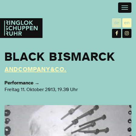
Togg
navig
Ringlokschuppen
de
en
utsch
gl
Ruhr
Facebo
In
BLACK BISMARCK
ANDCOMPANY&CO.
Performance
→
Freitag 11. Oktober 2013, 19.30 Uhr