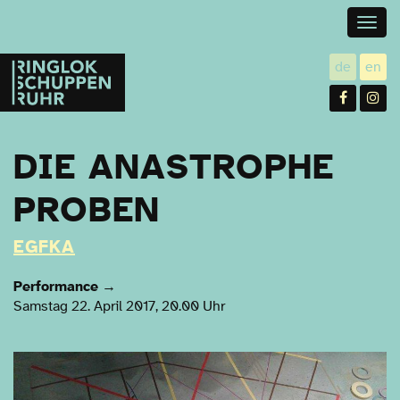
Togg
navig
Ringlokschuppen
de
en
utsch
gl
Ruhr
Facebo
In
DIE ANASTROPHE
PROBEN
EGFKA
Performance
→
Samstag 22. April 2017, 20.00 Uhr