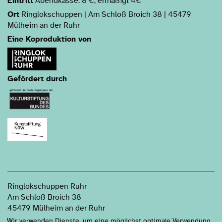
Eintritt
Abendkasse: 8 €, ermäßigt 4€
Ort
Ringlokschuppen | Am Schloß Broich 38 | 45479
Mülheim an der Ruhr
Eine Koproduktion von
Gefördert durch
Ringlokschuppen Ruhr
Am Schloß Broich 38
45479 Mülheim an der Ruhr
Anfahrt
Wir verwenden Dienste, um eine möglichst optimale Verwendung