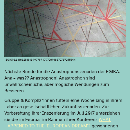
18010902 1166251613497767 1797269186727072550 N
Nächste Runde für die Anastrophenszenarien der EGfKA.
Ana – was?? Anastrophen! Anastrophen sind
unwahrscheinliche, aber mögliche Wendungen zum
Besseren.
Gruppe & Kompliz*innen tüfteln eine Woche lang in ihrem
Labor an gesellschaftlichen Zukunftsszenarien. Zur
Vorbereitung ihrer Inszenierung im Juli 2017 unterziehen
sie die im Februar im Rahmen ihrer Konferenz
WHAT
HAPPENED TO THE ’EUROPEAN DREAM’?
gewonnenen