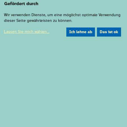
Gefördert durch
Wir verwenden Dienste, um eine möglichst optimale Verwendung
dieser Seite gewährleisten zu können.
Lassen Sie mich wählen
...
Ich lehne ab
Das ist ok
Medienpartner:
Ringlokschuppen Ruhr
Am Schloß Broich 38
45479 Mülheim an der Ruhr
Anfahrt