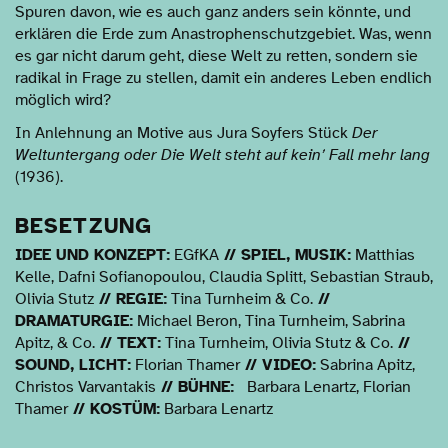
Spuren davon, wie es auch ganz anders sein könnte, und
erklären die Erde zum Anastrophenschutzgebiet. Was, wenn
es gar nicht darum geht, diese Welt zu retten, sondern sie
radikal in Frage zu stellen, damit ein anderes Leben endlich
möglich wird?
In Anlehnung an Motive aus Jura Soyfers Stück
Der
Weltuntergang oder Die Welt steht auf kein’ Fall mehr lang
(1936).
BESETZUNG
IDEE UND KONZEPT:
EGfKA
// SPIEL, MUSIK:
Matthias
Kelle, Dafni Sofianopoulou, Claudia Splitt, Sebastian Straub,
Olivia Stutz
// REGIE:
Tina Turnheim & Co.
//
DRAMATURGIE:
Michael Beron, Tina Turnheim, Sabrina
Apitz, & Co.
// TEXT:
Tina Turnheim, Olivia Stutz & Co.
//
SOUND, LICHT:
Florian Thamer
// VIDEO:
Sabrina Apitz,
Christos Varvantakis
// BÜHNE:
Barbara Lenartz, Florian
Thamer
// KOSTÜM:
Barbara Lenartz