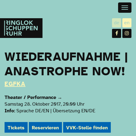
Togg
navig
Ringlokschuppen
de
en
utsch
gl
Ruhr
Facebo
In
WIEDERAUFNAHME |
ANASTROPHE NOW!
EGFKA
Theater / Performance
→
Samstag 28. Oktober 2017, 20.00 Uhr
Info:
Sprache DE/EN | Übersetzung EN/DE
Tickets
Reservieren
VVK-Stelle finden