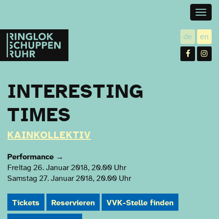
Togg
navig
Ringlokschuppen
de
en
utsch
gl
Ruhr
Facebo
In
INTERESTING
TIMES
KAINKOLLEKTIV
Performance
→
Freitag 26. Januar 2018, 20.00 Uhr
Samstag 27. Januar 2018, 20.00 Uhr
Tickets
Reservieren
VVK-Stelle finden