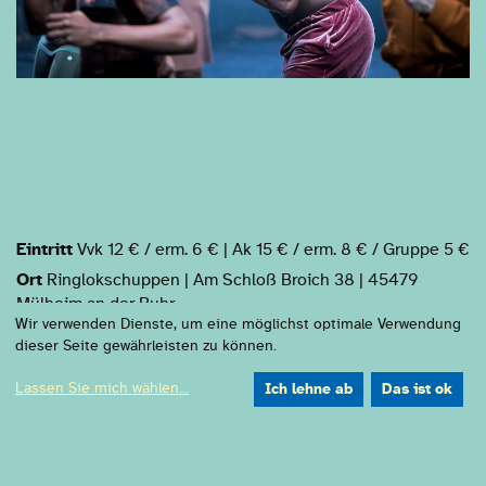
Eintritt
Vvk 12 € / erm. 6 € | Ak 15 € / erm. 8 € / Gruppe 5 €
Ort
Ringlokschuppen | Am Schloß Broich 38 | 45479
Mülheim an der Ruhr
Wir verwenden Dienste, um eine möglichst optimale Verwendung
Eine Koproduktion von
dieser Seite gewährleisten zu können.
Lassen Sie mich wählen
...
Ich lehne ab
Das ist ok