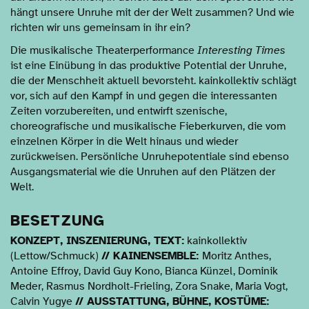
hängt unsere Unruhe mit der der Welt zusammen? Und wie
richten wir uns gemeinsam in ihr ein?
Die musikalische Theaterperformance
Interesting Times
ist eine Einübung in das produktive Potential der Unruhe,
die der Menschheit aktuell bevorsteht. kainkollektiv schlägt
vor, sich auf den Kampf in und gegen die interessanten
Zeiten vorzubereiten, und entwirft szenische,
choreografische und musikalische Fieberkurven, die vom
einzelnen Körper in die Welt hinaus und wieder
zurückweisen. Persönliche Unruhepotentiale sind ebenso
Ausgangsmaterial wie die Unruhen auf den Plätzen der
Welt.
BESETZUNG
KONZEPT, INSZENIERUNG, TEXT:
kainkollektiv
(Lettow/Schmuck)
// KAINENSEMBLE:
Moritz Anthes,
Antoine Effroy, David Guy Kono, Bianca Künzel, Dominik
Meder, Rasmus Nordholt-Frieling, Zora Snake, Maria Vogt,
Calvin Yugye
// AUSSTATTUNG, BÜHNE, KOSTÜME: