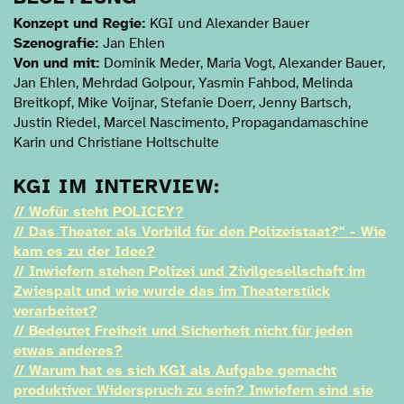
Konzept und Regie:
KGI und Alexander Bauer
Szenografie
:
Jan Ehlen
Von und mit
:
Dominik Meder, Maria Vogt, Alexander Bauer,
Jan Ehlen, Mehrdad Golpour, Yasmin Fahbod, Melinda
Breitkopf, Mike Voijnar, Stefanie Doerr, Jenny Bartsch,
Justin Riedel, Marcel Nascimento, Propagandamaschine
Karin und Christiane Holtschulte
KGI IM INTERVIEW:
// Wofür steht POLICEY?
// Das Theater als Vorbild für den Polizeistaat?" - Wie
kam es zu der Idee?
// Inwiefern stehen Polizei und Zivilgesellschaft im
Zwiespalt und wie wurde das im Theaterstück
verarbeitet?
// Bedeutet Freiheit und Sicherheit nicht für jeden
etwas anderes?
// Warum hat es sich KGI als Aufgabe gemacht
produktiver Widerspruch zu sein? Inwiefern sind sie