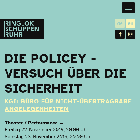
Togg
navig
Ringlokschuppen
de
en
utsch
gl
Ruhr
Facebo
In
DIE POLICEY -
VERSUCH ÜBER DIE
SICHERHEIT
KGI: BÜRO FÜR NICHT-ÜBERTRAGBARE
ANGELEGENHEITEN
Theater / Performance
→
Freitag 22. November 2019, 20.00 Uhr
Samstag 23. November 2019, 20.00 Uhr