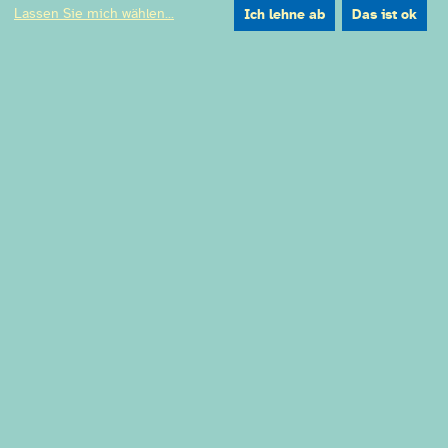
Lassen Sie mich wählen
...
Ich lehne ab
Das ist ok
Eintritt
Vvk 12 € / erm. 6 € | Ak 15 € / erm. 8 € / Gruppe 5 €
Ort
Ringlokschuppen | Am Schloß Broich 38 | 45479
Mülheim an der Ruhr
Gefördert durch