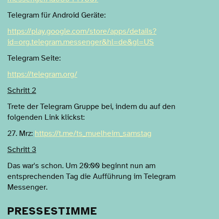
Telegram für Android Geräte:
https://play.google.com/store/apps/details?
id=org.telegram.messenger&hl=de&gl=US
Telegram Seite:
https://telegram.org/
Schritt 2
Trete der Telegram Gruppe bei, indem du auf den
folgenden Link klickst:
27. Mrz:
https://t.me/ts_muelheim_samstag
Schritt 3
Das war's schon. Um 20:00 beginnt nun am
entsprechenden Tag die Aufführung im Telegram
Messenger.
PRESSESTIMME