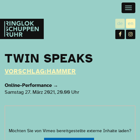
Togg
navig
Ringlokschuppen
de
en
utsch
gl
Ruhr
Facebo
In
TWIN SPEAKS
VORSCHLAG:HAMMER
Online-Performance
→
Samstag 27. März 2021, 20.00 Uhr
Möchten Sie von
Vimeo
bereitgestellte externe Inhalte laden?